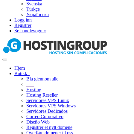
Svenska
Türkçe
Українська
Logg inn
Registrer
Se handlevogn »
Bytt
navigasjon
Hjem
Butikk
Bla gjennom alle
-----
Hosting
Hosting Reseller
Servidores VPS Linux
Servidores VPS Windows
Servidores Dedicados
Correo Corporativo
Diseño Web
Registrer et nytt domene
Overføre domener til oss