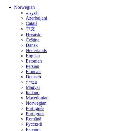
Norwegian
العربية
Azerbaijani
Català
中文
Hrvatski
Čeština
Dansk
Nederlands
English
Estonian
Persian
Français
Deutsch
עברית
Magyar
Italiano
Macedonian
Norwegian
Português
Português
Română
Русский
Español