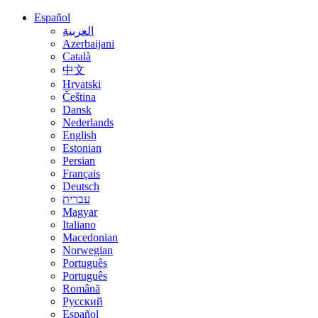
Español
العربية
Azerbaijani
Català
中文
Hrvatski
Čeština
Dansk
Nederlands
English
Estonian
Persian
Français
Deutsch
עברית
Magyar
Italiano
Macedonian
Norwegian
Português
Português
Română
Русский
Español