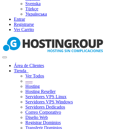
Svenska
Türkçe
Українська
Entrar
Registrarse
Ver Carrito
Alternar
Navegación
Área de Clientes
Tienda
Ver Todos
-----
Hosting
Hosting Reseller
Servidores VPS Linux
Servidores VPS Windows
Servidores Dedicados
Correo Corporativo
Diseño Web
Registrar Dominios
Transferir Dominios