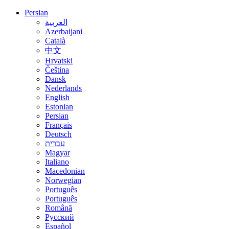
Persian
العربية
Azerbaijani
Català
中文
Hrvatski
Čeština
Dansk
Nederlands
English
Estonian
Persian
Français
Deutsch
עברית
Magyar
Italiano
Macedonian
Norwegian
Português
Português
Română
Русский
Español