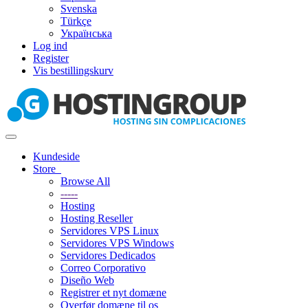
Svenska
Türkçe
Українська
Log ind
Register
Vis bestillingskurv
Toggle
navigation
Kundeside
Store
Browse All
-----
Hosting
Hosting Reseller
Servidores VPS Linux
Servidores VPS Windows
Servidores Dedicados
Correo Corporativo
Diseño Web
Registrer et nyt domæne
Overfør domæne til os