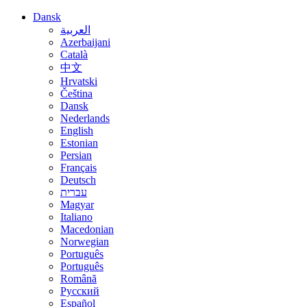
Dansk
العربية
Azerbaijani
Català
中文
Hrvatski
Čeština
Dansk
Nederlands
English
Estonian
Persian
Français
Deutsch
עברית
Magyar
Italiano
Macedonian
Norwegian
Português
Português
Română
Русский
Español