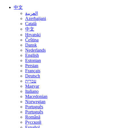
中文
العربية
Azerbaijani
Català
中文
Hrvatski
Čeština
Dansk
Nederlands
English
Estonian
Persian
Français
Deutsch
עברית
Magyar
Italiano
Macedonian
Norwegian
Português
Português
Română
Русский
Español