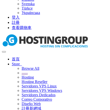
Svenska
Türkçe
Українська
登入
註冊
查看購物車
Toggle
navigation
首頁
Store
Browse All
-----
Hosting
Hosting Reseller
Servidores VPS Linux
Servidores VPS Windows
Servidores Dedicados
Correo Corporativo
Diseño Web
註冊新網域