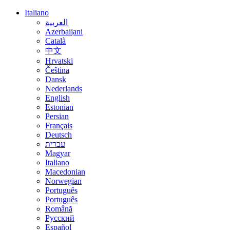
Italiano
العربية
Azerbaijani
Català
中文
Hrvatski
Čeština
Dansk
Nederlands
English
Estonian
Persian
Français
Deutsch
עברית
Magyar
Italiano
Macedonian
Norwegian
Português
Português
Română
Русский
Español