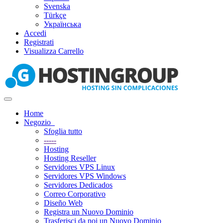
Svenska
Türkçe
Українська
Accedi
Registrati
Visualizza Carrello
Attiva
Navigazione
Home
Negozio
Sfoglia tutto
-----
Hosting
Hosting Reseller
Servidores VPS Linux
Servidores VPS Windows
Servidores Dedicados
Correo Corporativo
Diseño Web
Registra un Nuovo Dominio
Trasferisci da noi un Nuovo Dominio