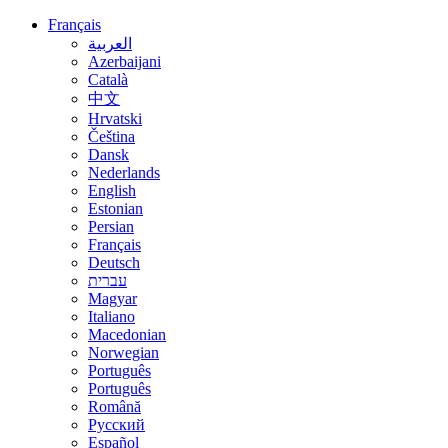
Français
العربية
Azerbaijani
Català
中文
Hrvatski
Čeština
Dansk
Nederlands
English
Estonian
Persian
Français
Deutsch
עברית
Magyar
Italiano
Macedonian
Norwegian
Português
Português
Română
Русский
Español