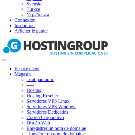
Svenska
Türkçe
Українська
Connexion
Inscription
Afficher le panier
Basculer
la
Espace client
navigation
Magasin
Tout parcourir
-----
Hosting
Hosting Reseller
Servidores VPS Linux
Servidores VPS Windows
Servidores Dedicados
Correo Corporativo
Diseño Web
Enregistrer un nom de domaine
Transférer un nom de domaine