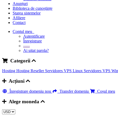
Anunțuri
Biblioteca de cunoștințe
Starea sistemelor
Afiliere
Contact
Contul meu
Autentificare
Înregistrare
-----
Ai uitat parola?
Categorii
Hosting
Hosting Reseller
Servidores VPS Linux
Servidores VPS W
Acțiuni
Înregistrare domeniu nou
Transfer domeniu
Coșul meu
Alege moneda