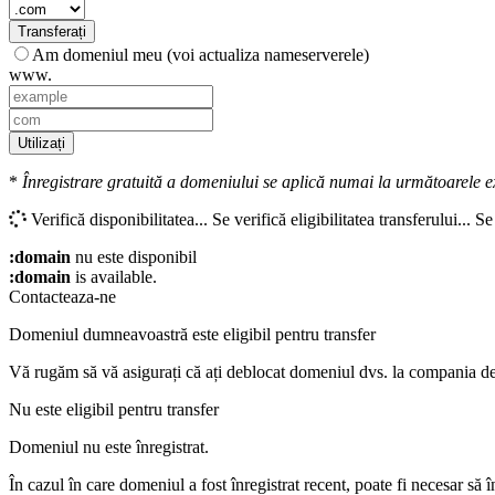
Transferați
Am domeniul meu (voi actualiza nameserverele)
www.
Utilizați
*
Înregistrare gratuită a domeniului se aplică numai la următoarele ext
Verifică disponibilitatea...
Se verifică eligibilitatea transferului...
Se 
:domain
nu este disponibil
:domain
is available.
Contacteaza-ne
Domeniul dumneavoastră este eligibil pentru transfer
Vă rugăm să vă asigurați că ați deblocat domeniul dvs. la compania de 
Nu este eligibil pentru transfer
Domeniul nu este înregistrat.
În cazul în care domeniul a fost înregistrat recent, poate fi necesar să 