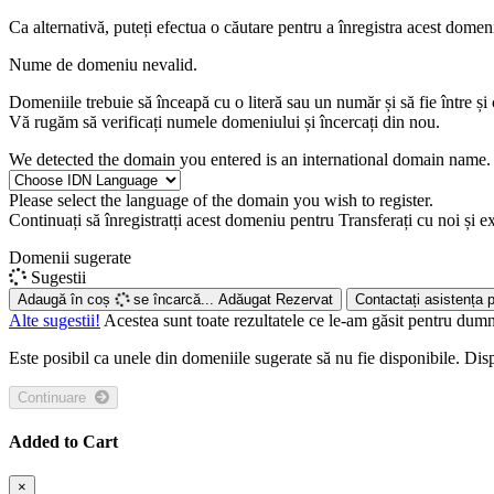
Ca alternativă, puteți efectua o căutare pentru a înregistra acest domen
Nume de domeniu nevalid.
Domeniile trebuie să înceapă cu o literă sau un număr
și să fie între
și
Vă rugăm să verificați numele domeniului și încercați din nou.
We detected the domain you entered is an international domain name. 
Please select the language of the domain you wish to register.
Continuați să înregistratți acest domeniu pentru
Transferați cu noi și e
Domenii sugerate
Sugestii
Adaugă în coș
se încarcă...
Adăugat
Rezervat
Contactați asistența p
Alte sugestii!
Acestea sunt toate rezultatele ce le-am găsit pentru dumn
Este posibil ca unele din domeniile sugerate să nu fie disponibile. Disp
Continuare
Added to Cart
×