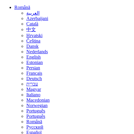
Română
العربية
Azerbaijani
Català
中文
Hrvatski
Čeština
Dansk
Nederlands
English
Estonian
Persian
Français
Deutsch
עברית
Magyar
Italiano
Macedonian
Norwegian
Português
Português
Română
Русский
Español