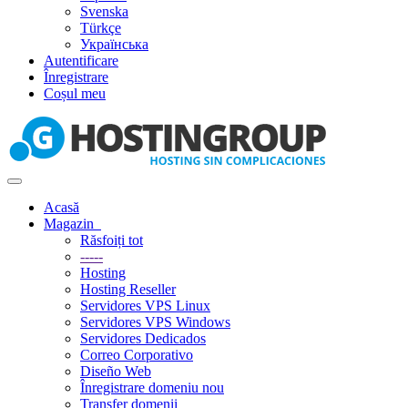
Svenska
Türkçe
Українська
Autentificare
Înregistrare
Coșul meu
Navigare
Toggle
Acasă
Magazin
Răsfoiți tot
-----
Hosting
Hosting Reseller
Servidores VPS Linux
Servidores VPS Windows
Servidores Dedicados
Correo Corporativo
Diseño Web
Înregistrare domeniu nou
Transfer domenii