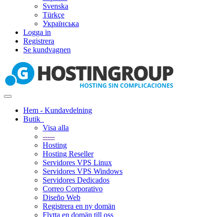
Svenska
Türkçe
Українська
Logga in
Registrera
Se kundvagnen
Toggle
navigation
Hem - Kundavdelning
Butik
Visa alla
-----
Hosting
Hosting Reseller
Servidores VPS Linux
Servidores VPS Windows
Servidores Dedicados
Correo Corporativo
Diseño Web
Registrera en ny domän
Flytta en domän till oss