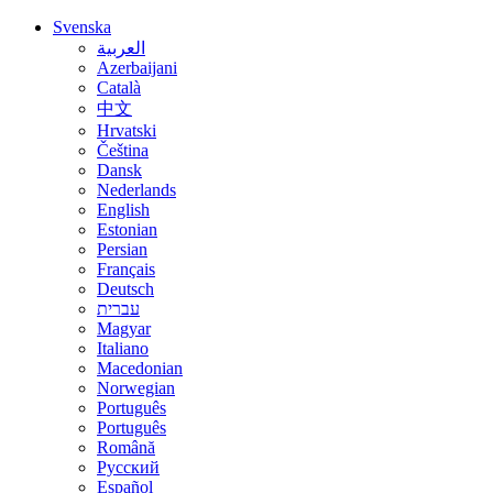
Svenska
العربية
Azerbaijani
Català
中文
Hrvatski
Čeština
Dansk
Nederlands
English
Estonian
Persian
Français
Deutsch
עברית
Magyar
Italiano
Macedonian
Norwegian
Português
Português
Română
Русский
Español