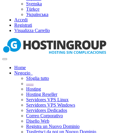
Svenska
Türkçe
Українська
Accedi
Registrati
Visualizza Carrello
Attiva
Navigazione
Home
Negozio
Sfoglia tutto
-----
Hosting
Hosting Reseller
Servidores VPS Linux
Servidores VPS Windows
Servidores Dedicados
Correo Corporativo
Diseño Web
Registra un Nuovo Dominio
Trasferisci da noi un Nuovo Dominio