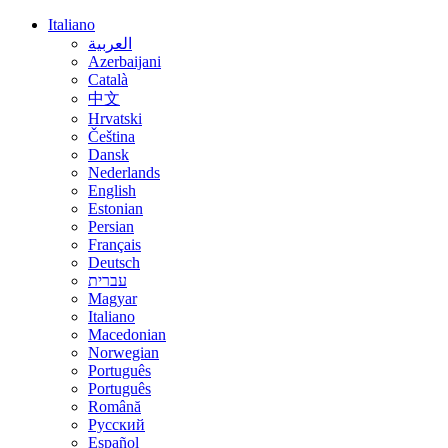
Italiano
العربية
Azerbaijani
Català
中文
Hrvatski
Čeština
Dansk
Nederlands
English
Estonian
Persian
Français
Deutsch
עברית
Magyar
Italiano
Macedonian
Norwegian
Português
Português
Română
Русский
Español