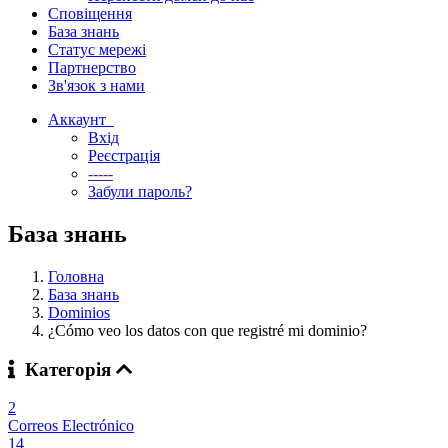
Сповіщення
База знань
Статус мережі
Партнерство
Зв'язок з нами
Аккаунт
Вхід
Реєстрація
-----
Забули пароль?
База знань
Головна
База знань
Dominios
¿Cómo veo los datos con que registré mi dominio?
Категорія
2
Correos Electrónico
14