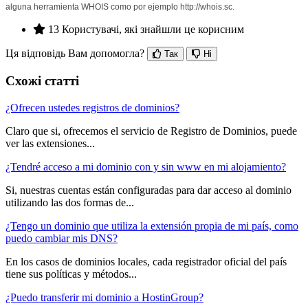
alguna herramienta WHOIS como por ejemplo http://whois.sc.
13 Користувачі, які знайшли це корисним
Ця відповідь Вам допомогла?
Так
Ні
Схожі статті
¿Ofrecen ustedes registros de dominios?
Claro que si, ofrecemos el servicio de Registro de Dominios, puede
ver las extensiones...
¿Tendré acceso a mi dominio con y sin www en mi alojamiento?
Si, nuestras cuentas están configuradas para dar acceso al dominio
utilizando las dos formas de...
¿Tengo un dominio que utiliza la extensión propia de mi país, como
puedo cambiar mis DNS?
En los casos de dominios locales, cada registrador oficial del país
tiene sus políticas y métodos...
¿Puedo transferir mi dominio a HostinGroup?