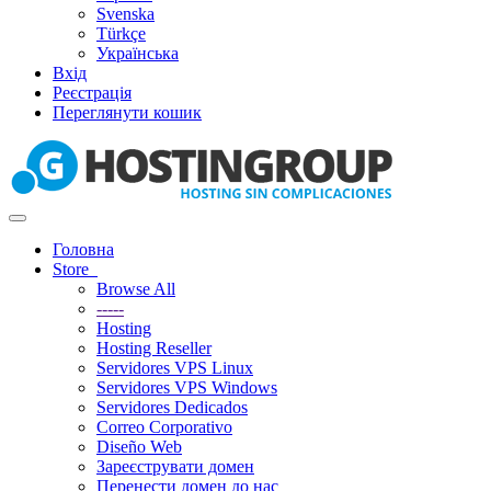
Svenska
Türkçe
Українська
Вхід
Реєстрація
Переглянути кошик
Toggle
navigation
Головна
Store
Browse All
-----
Hosting
Hosting Reseller
Servidores VPS Linux
Servidores VPS Windows
Servidores Dedicados
Correo Corporativo
Diseño Web
Зареєструвати домен
Перенести домен до нас