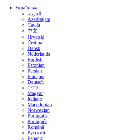
Українська
العربية
Azerbaijani
Català
中文
Hrvatski
Čeština
Dansk
Nederlands
English
Estonian
Persian
Français
Deutsch
עברית
Magyar
Italiano
Macedonian
Norwegian
Português
Português
Română
Русский
Español