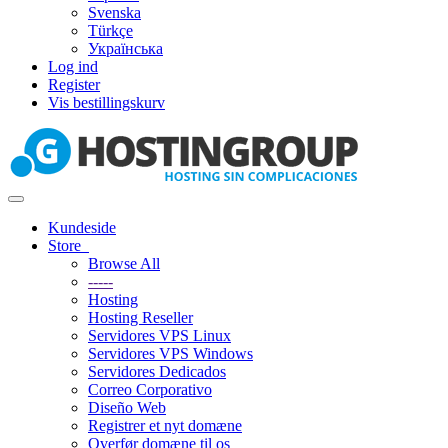
Svenska
Türkçe
Українська
Log ind
Register
Vis bestillingskurv
Toggle
navigation
Kundeside
Store
Browse All
-----
Hosting
Hosting Reseller
Servidores VPS Linux
Servidores VPS Windows
Servidores Dedicados
Correo Corporativo
Diseño Web
Registrer et nyt domæne
Overfør domæne til os