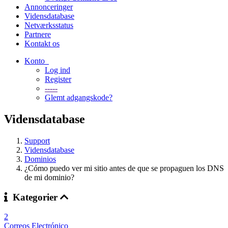
Annonceringer
Vidensdatabase
Netværksstatus
Partnere
Kontakt os
Konto
Log ind
Register
-----
Glemt adgangskode?
Vidensdatabase
Support
Vidensdatabase
Dominios
¿Cómo puedo ver mi sitio antes de que se propaguen los DNS
de mi dominio?
Kategorier
2
Correos Electrónico