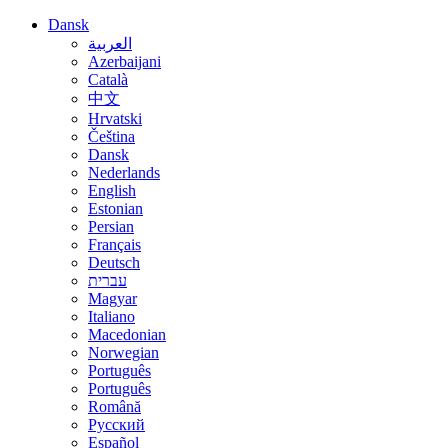
Dansk
العربية
Azerbaijani
Català
中文
Hrvatski
Čeština
Dansk
Nederlands
English
Estonian
Persian
Français
Deutsch
עברית
Magyar
Italiano
Macedonian
Norwegian
Português
Português
Română
Русский
Español