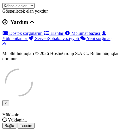
Göstəriləcək elan yoxdur
Yardım
Dəstək sorğularım
Elanlar
Məlumat bazası
Yüklənilənlər
Server/Şəbəkə vəziyyəti
Yeni sorğu aç
Müəllif hüquqları © 2026 HostinGroup S.A.C.. Bütün hüquqlar
qorunur.
×
Bağla
Yüklənir...
Yüklənir...
Bağla
Təqdim