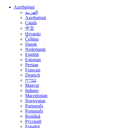
Azerbaijani
العربية
Azerbaijani
Català
中文
Hrvatski
Čeština
Dansk
Nederlands
English
Estonian
Persian
Français
Deutsch
עברית
Magyar
Italiano
Macedonian
Norwegian
Português
Português
Română
Русский
Español