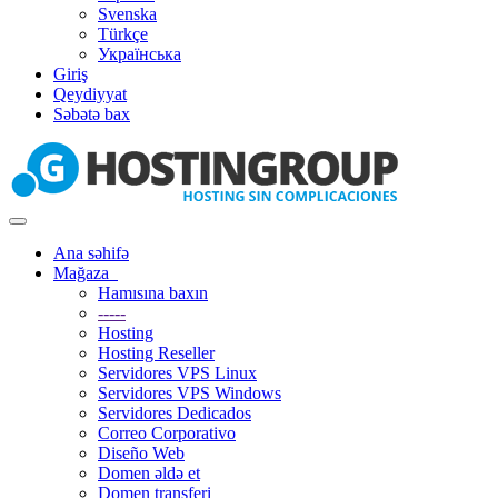
Svenska
Türkçe
Українська
Giriş
Qeydiyyat
Səbətə bax
Naviqasiyaya
keçid
Ana səhifə
Mağaza
Hamısına baxın
-----
Hosting
Hosting Reseller
Servidores VPS Linux
Servidores VPS Windows
Servidores Dedicados
Correo Corporativo
Diseño Web
Domen əldə et
Domen transferi