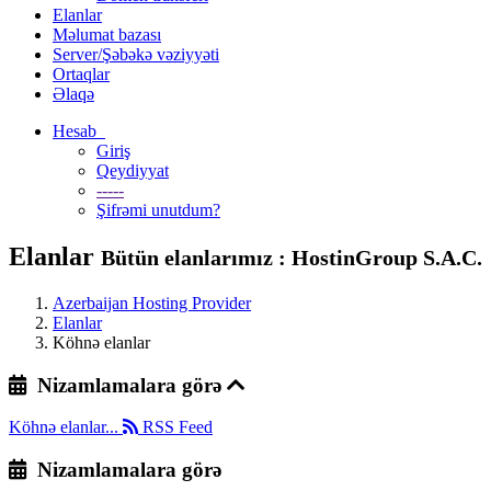
Elanlar
Məlumat bazası
Server/Şəbəkə vəziyyəti
Ortaqlar
Əlaqə
Hesab
Giriş
Qeydiyyat
-----
Şifrəmi unutdum?
Elanlar
Bütün elanlarımız : HostinGroup S.A.C.
Azerbaijan Hosting Provider
Elanlar
Köhnə elanlar
Nizamlamalara görə
Köhnə elanlar...
RSS Feed
Nizamlamalara görə