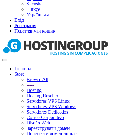
Svenska
Türkçe
Українська
Вхід
Реєстрація
Переглянути кошик
Toggle
navigation
Головна
Store
Browse All
-----
Hosting
Hosting Reseller
Servidores VPS Linux
Servidores VPS Windows
Servidores Dedicados
Correo Corporativo
Diseño Web
Зареєструвати домен
Перенести домен до нас