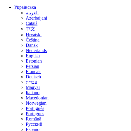
Українська
العربية
Azerbaijani
Català
中文
Hrvatski
Čeština
Dansk
Nederlands
English
Estonian
Persian
Français
Deutsch
עברית
Magyar
Italiano
Macedonian
Norwegian
Português
Português
Română
Русский
Español